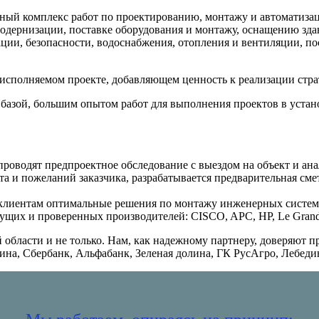
ный комплекс работ по проектированию, монтажу и автоматиза
одернизации, поставке оборудования и монтажу, оснащению зд
ции, безопасности, водоснабжения, отопления и вентиляции, по
сполняемом проекте, добавляющем ценность к реализации стра
базой, большим опытом работ для выполнения проектов в устан
оводят предпроектное обследование с выездом на объект и ана
а и пожеланий заказчика, разрабатывается предварительная сме
клиентам оптимальные решения по монтажу инженерных систем 
ущих и проверенных производителей: CISCO, APC, HP, Le Grand
 области и не только. Нам, как надежному партнеру, доверяют 
на, Сбербанк, Альфабанк, Зеленая долина, ГК РусАгро, Лебеди