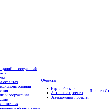
 зданий и сооружений
ения
емы
Объекты
а объектах
кондиционирования
Карта объектов
дения
Новости
Ст
Активные проекты
ний и сооружений
Завершенные проекты
зации
ки питания
имедийное оборудование