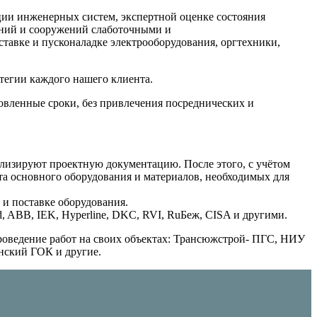
ции инженерных систем, экспертной оценке состояния
аний и сооружений слаботочными и
ставке и пусконаладке электрооборудования, оргтехники,
тегии каждого нашего клиента.
овленные сроки, без привлечения посреднических и
лизируют проектную документацию. После этого, с учётом
та основного оборудования и материалов, необходимых для
и поставке оборудования.
, ABB, IEK, Hyperline, DKC, RVI, RuБеж, CISA и другими.
проведение работ на своих объектах: Трансюжстрой- ПГС, НИУ
нский ГОК и другие.