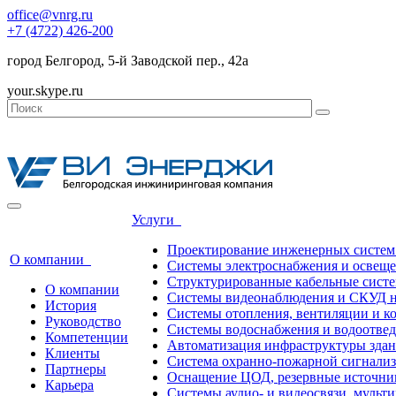
office@vnrg.ru
+7 (4722) 426-200
город Белгород, 5-й Заводской пер., 42а
your.skype.ru
Услуги
Проектирование инженерных систем
О компании
Системы электроснабжения и освещ
Структурированные кабельные сист
О компании
Системы видеонаблюдения и СКУД н
История
Системы отопления, вентиляции и 
Руководство
Системы водоснабжения и водоотве
Компетенции
Автоматизация инфраструктуры зда
Клиенты
Система охранно-пожарной сигнали
Партнеры
Оснащение ЦОД, резервные источни
Карьера
Системы аудио- и видеосвязи, мульт