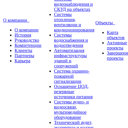
видеонаблюдения и
СКУД на объектах
Системы
отопления,
О компании
Объекты
вентиляции и
О компании
кондиционирования
Карта
История
Системы
объектов
Руководство
водоснабжения и
Активные
Компетенции
водоотведения
проекты
Клиенты
Автоматизация
Завершен
Партнеры
инфраструктуры
проекты
Карьера
зданий и
сооружений
Система охранно-
пожарной
сигнализации
Оснащение ЦОД,
резервные
источники питания
Системы аудио- и
видеосвязи,
мультимедийное
оборудование
Технический аудит,
экспертиза и надзор