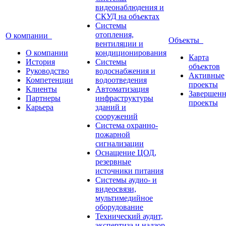
видеонаблюдения и
СКУД на объектах
Системы
отопления,
О компании
Объекты
вентиляции и
О компании
кондиционирования
Карта
История
Системы
объектов
Руководство
водоснабжения и
Активные
Компетенции
водоотведения
проекты
Клиенты
Автоматизация
Завершен
Партнеры
инфраструктуры
проекты
Карьера
зданий и
сооружений
Система охранно-
пожарной
сигнализации
Оснащение ЦОД,
резервные
источники питания
Системы аудио- и
видеосвязи,
мультимедийное
оборудование
Технический аудит,
экспертиза и надзор