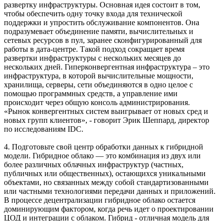
развертку инфраструктуры. Основная идея состоит в том,
чтобы обеспечить одну точку входа для технической
поддержки и упростить обслуживание компонентов. Она
подразумевает объединение памяти, вычислительных и
сетевых ресурсов в пул, заранее сконфигурированный для
работы в дата-центре. Такой подход сокращает время
развертки инфраструктуры с нескольких месяцев до
нескольких дней. Гиперконвергентная инфраструктура – это
инфраструктура, в которой вычислительные мощности,
хранилища, серверы, сети объединяются в одно целое с
помощью программных средств, а управление ими
происходит через общую консоль администрирования.
«Рынок конвергентных систем выигрывает от новых сред и
новых групп клиентов», - говорит Эрик Шеппард, директор
по исследованиям IDC.
4. Подготовьте свой центр обработки данных к гибридной
модели. Гибридное облако — это комбинация из двух или
более различных облачных инфраструктур (частных,
публичных или общественных), остающихся уникальными
объектами, но связанных между собой стандартизованными
или частными технологиями передачи данных и приложений.
В процессе децентрализации гибридное облако остается
доминирующим фактором, когда речь идет о проектировании
ЦОД и интеграции с облаком. Гибрид - отличная модель для