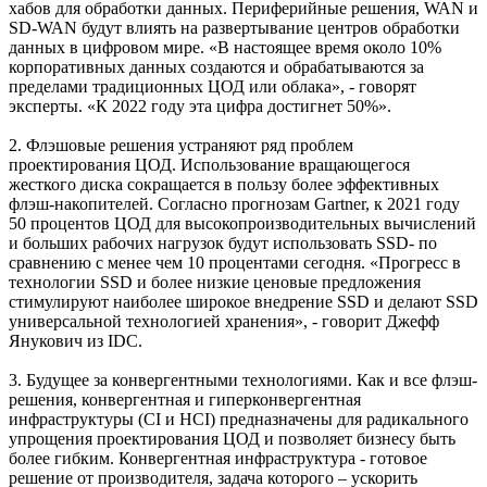
хабов для обработки данных. Периферийные решения, WAN и
SD-WAN будут влиять на развертывание центров обработки
данных в цифровом мире. «В настоящее время около 10%
корпоративных данных создаются и обрабатываются за
пределами традиционных ЦОД или облака», - говорят
эксперты. «К 2022 году эта цифра достигнет 50%».
2. Флэшовые решения устраняют ряд проблем
проектирования ЦОД. Использование вращающегося
жесткого диска сокращается в пользу более эффективных
флэш-накопителей. Согласно прогнозам Gartner, к 2021 году
50 процентов ЦОД для высокопроизводительных вычислений
и больших рабочих нагрузок будут использовать SSD- по
сравнению с менее чем 10 процентами сегодня. «Прогресс в
технологии SSD и более низкие ценовые предложения
стимулируют наиболее широкое внедрение SSD и делают SSD
универсальной технологией хранения», - говорит Джефф
Янукович из IDC.
3. Будущее за конвергентными технологиями. Как и все флэш-
решения, конвергентная и гиперконвергентная
инфраструктуры (CI и HCI) предназначены для радикального
упрощения проектирования ЦОД и позволяет бизнесу быть
более гибким. Конвергентная инфраструктура - готовое
решение от производителя, задача которого – ускорить