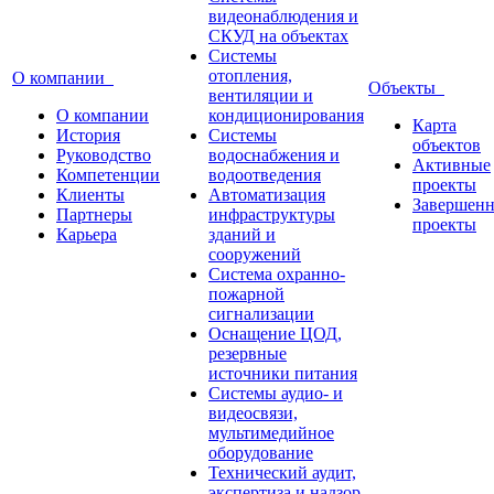
видеонаблюдения и
СКУД на объектах
Системы
отопления,
О компании
Объекты
вентиляции и
О компании
кондиционирования
Карта
История
Системы
объектов
Руководство
водоснабжения и
Активные
Компетенции
водоотведения
проекты
Клиенты
Автоматизация
Завершен
Партнеры
инфраструктуры
проекты
Карьера
зданий и
сооружений
Система охранно-
пожарной
сигнализации
Оснащение ЦОД,
резервные
источники питания
Системы аудио- и
видеосвязи,
мультимедийное
оборудование
Технический аудит,
экспертиза и надзор