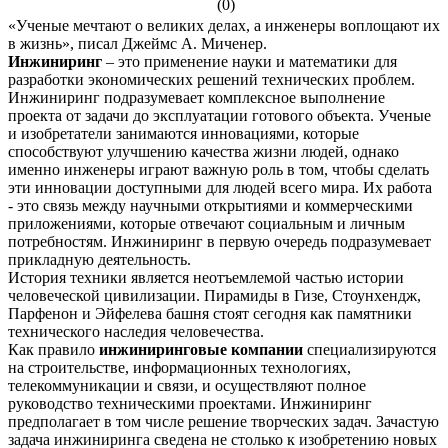
(0)
«Ученые мечтают о великих делах, а инженеры воплощают их
в жизнь», писал Джеймс А. Миченер.
Инжиниринг
– это применение науки и математики для
разработки экономических решений технических проблем.
Инжиниринг подразумевает комплексное выполнение
проекта от задачи до эксплуатации готового объекта. Ученые
и изобретатели занимаются инновациями, которые
способствуют улучшению качества жизни людей, однако
именно инженеры играют важную роль в том, чтобы сделать
эти инновации доступными для людей всего мира. Их работа
- это связь между научными открытиями и коммерческими
приложениями, которые отвечают социальным и личным
потребностям. Инжиниринг в первую очередь подразумевает
прикладную деятельность.
История техники является неотъемлемой частью истории
человеческой цивилизации. Пирамиды в Гизе, Стоунхендж,
Парфенон и Эйфелева башня стоят сегодня как памятники
технического наследия человечества.
Как правило
инжиниринговые компании
специализируются
на строительстве, информационных технологиях,
телекоммуникации и связи, и осуществляют полное
руководство техническими проектами. Инжиниринг
предполагает в том числе решение творческих задач. Зачастую
задача инжиниринга сведена не столько к изобретению новых