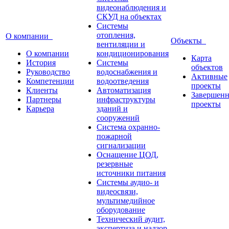
видеонаблюдения и
СКУД на объектах
Системы
отопления,
О компании
Объекты
вентиляции и
О компании
кондиционирования
Карта
История
Системы
объектов
Руководство
водоснабжения и
Активные
Компетенции
водоотведения
проекты
Клиенты
Автоматизация
Завершен
Партнеры
инфраструктуры
проекты
Карьера
зданий и
сооружений
Система охранно-
пожарной
сигнализации
Оснащение ЦОД,
резервные
источники питания
Системы аудио- и
видеосвязи,
мультимедийное
оборудование
Технический аудит,
экспертиза и надзор