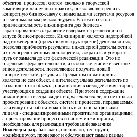
объектов, процессов, систем, сколько к творческой
компиляции наилучших практик, позволяющей решить
конкретную бизнес-задачу с наименьшими затратами ресурсов
и с минимальным риском неудачи. В этом и состоит
привлекательность инжиниринга для бизнеса -
гарантированное сокращение издержек на реализацию и
запуск бизнес-процессов. Инжиниринг является надстройкой
над инженерной (проектно-конструкторской) деятельностью,
позволяя приблизить результаты инженерной деятельности к
их непосредственному воплощению, сократить и ускорить
путь от замысла до его фактической реализации. Это не
отдельная сфера деятельности, а особое сочетание известных
видов деятельности, позволяющее получить новый,
синергетический, результат. Предметом инжиниринга
является не сам объект, а интеллектуальная деятельность по
созданию этого объекта, организация взаимодействия сторон,
участвующих в создании объекта. При этом в содержание
инжиниринга всегда входит и
проектирование
, но не столько
проектирование объектов, систем и процессов, передаваемых
заказчику (эта работа может быть выполнена третьими
лицами - специализированными проектными организациями),
а проектирование процессов и систем инжиниринга,
необходимых для реализации требований заказчика.
Инженеры
разрабатывают, оценивают, тестируют,
модифицируют, проверяют и обслуживают самые разные