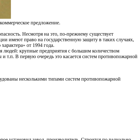
 коммерческое предложение.
опасность. Несмотря на это, по-прежнему существует
ии имеют право на государственную защиту в таких случаях,
характера» от 1994 года.
ия людей: крупные предприятия с большим количеством
 и т.п. В первую очередь это касается систем противопожарной
рудованы несколькими типами систем противопожарной
орое установил завод–производитель. Строится по радиально–