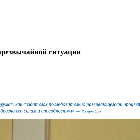
 чрезвычайной ситуации
умах, как создателях последовательно развивающегося, процве
образно его силам и способностям» —
Роберт Оуэн