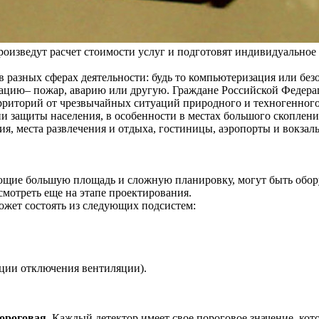
оизведут расчет стоимости услуг и подготовят индивидуальное
 разных сферах деятельности: будь то компьютеризация или без
ацию– пожар, аварию или другую. Граждане Российской Федерац
рриторий от чрезвычайных ситуаций природного и техногенного 
и защиты населения, в особенности в местах большого скоплен
ия, места развлечения и отдыха, гостиницы, аэропорты и вокзалы
ющие большую площадь и сложную планировку, могут быть обо
смотреть еще на этапе проектирования.
ожет состоять из следующих подсистем:
ции отключения вентиляции).
ороговая.
Каждый детектор имеет свое пороговое значение, кот