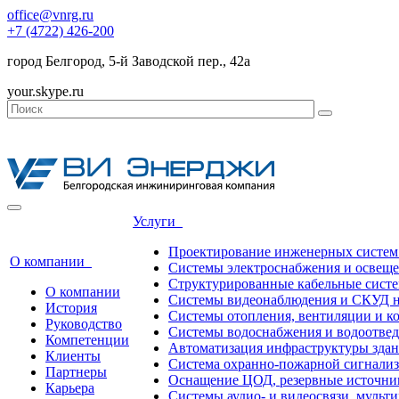
office@vnrg.ru
+7 (4722) 426-200
город Белгород, 5-й Заводской пер., 42а
your.skype.ru
Услуги
Проектирование инженерных систем
О компании
Системы электроснабжения и освещ
Структурированные кабельные сист
О компании
Системы видеонаблюдения и СКУД н
История
Системы отопления, вентиляции и 
Руководство
Системы водоснабжения и водоотве
Компетенции
Автоматизация инфраструктуры зда
Клиенты
Система охранно-пожарной сигнали
Партнеры
Оснащение ЦОД, резервные источни
Карьера
Системы аудио- и видеосвязи, мульт