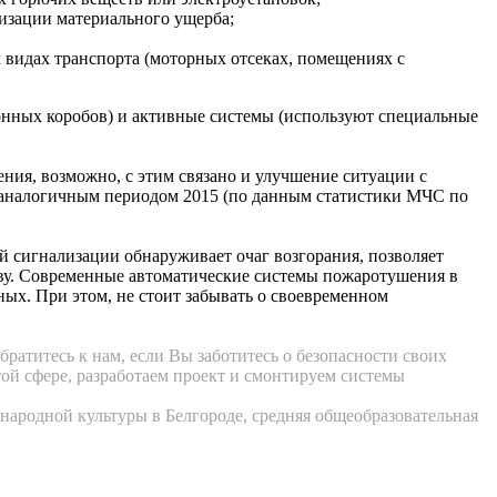
мизации материального ущерба;
 видах транспорта (моторных отсеках, помещениях с
онных коробов) и активные системы (используют специальные
ия, возможно, с этим связано и улучшение ситуации с
 с аналогичным периодом 2015 (по данным статистики МЧС по
 сигнализации обнаруживает очаг возгорания, позволяет
ву. Современные автоматические системы пожаротушения в
ых. При этом, не стоит забывать о своевременном
братитесь к нам, если Вы заботитесь о безопасности своих
ой сфере, разработаем проект и смонтируем системы
народной культуры в Белгороде, средняя общеобразовательная