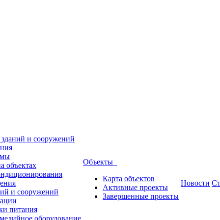
 зданий и сооружений
ения
емы
Объекты
а объектах
кондиционирования
Карта объектов
дения
Новости
Ст
Активные проекты
ний и сооружений
Завершенные проекты
зации
ки питания
имедийное оборудование