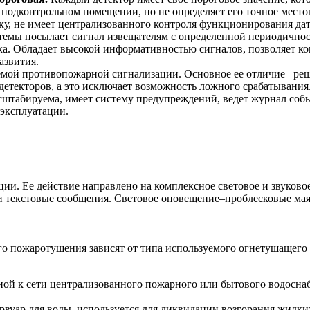
в подконтрольном помещении, но не определяет его точное мест
ику, не имеет централизованного контроля функционирования да
мы посылает сигнал извещателям с определенной периодичность
ка. Обладает высокой информативностью сигналов, позволяет к
азвития.
мой противопожарной сигнализации. Основное ее отличие– реш
текторов, а это исключает возможность ложного срабатывания.
масштабируема, имеет систему предупреждений, ведет журнал со
 эксплуатации.
ции. Ее действие направлено на комплексное световое и звуково
и текстовые сообщения. Световое оповещение–проблесковые мая
го пожаротушения зависят от типа используемого огнетушащего
ой к сети централизованного пожарного или бытового водоснабж
рвуар для воды, используется для ликвидации возгорания жидки