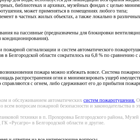
верных, библиотеках и архивах, музейных фондах с целью мини
ротушения, может применяться в помещениях любого типа;
емент в частных жилых объектах, а также локально в различных
вания на пассивные (предназначены для блокировки вентиляци
и кондиционирования).
 пожарной сигнализации и систем автоматического пожаротушен
ров в Белгородской области сократилось на 6,8 % по сравнению
 возникновения пожара можно избежать вовсе. Система пожарной
лощадь распространения огня и минимизировать ущерб имущест
 справляются с огнем, либо сдерживают его до прибытия пожарн
жом и обслуживанием автоматических
систем пожаротушения.
О
о всем вопросам пожарной безопасности и законодательства в эт
нковой техники в п. Прохоровка Белгородского района, Музей 
 ГК «Русагро» в Белгородской области и другие.
ремя и ответим на все интересующие вопросы.