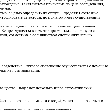
онахождение. Такая система приемлема по цене оборудования,
тчиков.
ю, с целью определить их статус. Определяет состояние
онтролировать детекторы, но при этом имеет существенный
ение о подаче сигнала тревоги принимает центральный
 Ее преимущества в том, что при монтаже используется
бытий, совместима с большинством систем инженерных
е воздействие. Звуковое оповещение осуществляется с помощью
чки на пути эвакуации.
 вещества. Выделяют несколько типов автоматических
ения и резервной емкости с водой, может использоваться в
х горючих веществ или электроустановок;