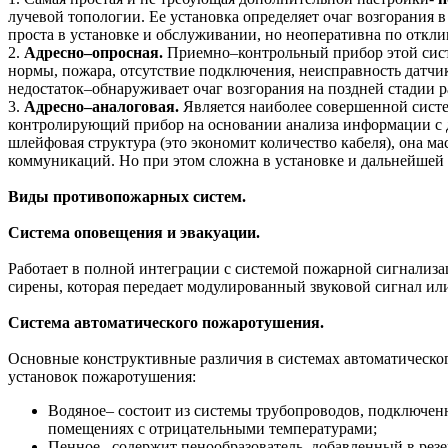
лучевой топологии. Ее установка определяет очаг возгорания 
проста в установке и обслуживании, но неоперативна по откл
2.
Адресно–опросная.
Приемно–контрольный прибор этой систе
нормы, пожара, отсутствие подключения, неисправность датчи
недостаток–обнаруживает очаг возгорания на поздней стадии р
3.
Адресно–аналоговая.
Является наиболее совершенной систе
контролирующий прибор на основании анализа информации с де
шлейфовая структура (это экономит количество кабеля), она 
коммуникаций. Но при этом сложна в установке и дальнейшей
Виды противопожарных систем.
Система оповещения и эвакуации.
Работает в полной интеграции с системой пожарной сигнализа
сирены, которая передает модулированный звуковой сигнал ил
Система автоматического пожаротушения.
Основные конструктивные различия в системах автоматическо
установок пожаротушения:
Водяное– состоит из системы трубопроводов, подключенн
помещениях с отрицательными температурами;
Пенное– содержит пенообразователь, добавленный в резе