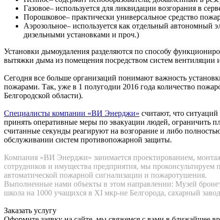
Газовое– используется для ликвидации возгорания в сер
Порошковое– практически универсальное средство пожа
Аэрозольное– используется как отдельный автономный эл
дизельными установками и проч.)
Установки дымоудаления разделяются по способу функциониро
вытяжки дыма из помещения посредством систем вентиляции 
Сегодня все больше организаций понимают важность установки
пожарами. Так, уже в 1 полугодии 2016 года количество пожа
Белгородской области).
Специалисты компании «ВИ Энерджи»
считают, что ситуаций
принять оперативные меры по эвакуации людей, ограничить п
считанные секунды реагируют на возгорание и либо полностью
обслуживании систем противопожарной защиты.
Компания «ВИ Энерджи» занимается проектированием, монта
сотрудников и имущества предприятия, мы проконсультируем п
автоматической пожарной сигнализации и пожаротушения.
Выполненные нами объекты в этом направлении: Музей бронета
школа на 1000 учащихся в XI мкр-не Белгорода, сахарный завод
Заказать услугу
Оформите заявку на сайте, мы свяжемся с вами в ближайшее в