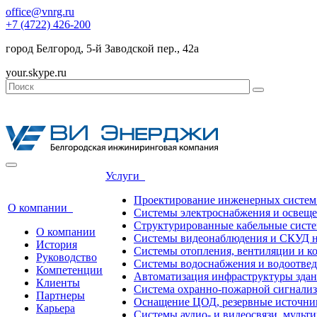
office@vnrg.ru
+7 (4722) 426-200
город Белгород, 5-й Заводской пер., 42а
your.skype.ru
Услуги
Проектирование инженерных систем
О компании
Системы электроснабжения и освещ
Структурированные кабельные сист
О компании
Системы видеонаблюдения и СКУД н
История
Системы отопления, вентиляции и 
Руководство
Системы водоснабжения и водоотве
Компетенции
Автоматизация инфраструктуры зда
Клиенты
Система охранно-пожарной сигнали
Партнеры
Оснащение ЦОД, резервные источни
Карьера
Системы аудио- и видеосвязи, мульт