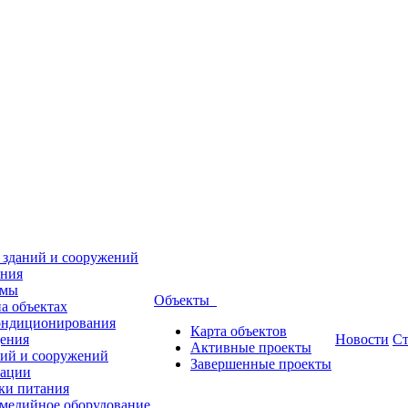
 зданий и сооружений
ения
емы
Объекты
а объектах
кондиционирования
Карта объектов
дения
Новости
Ст
Активные проекты
ний и сооружений
Завершенные проекты
зации
ки питания
имедийное оборудование