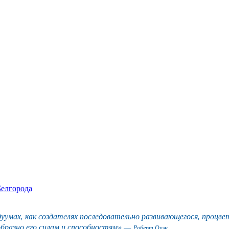
Белгорода
умах, как создателях последовательно развивающегося, процве
образно его силам и способностям» —
Роберт Оуэн