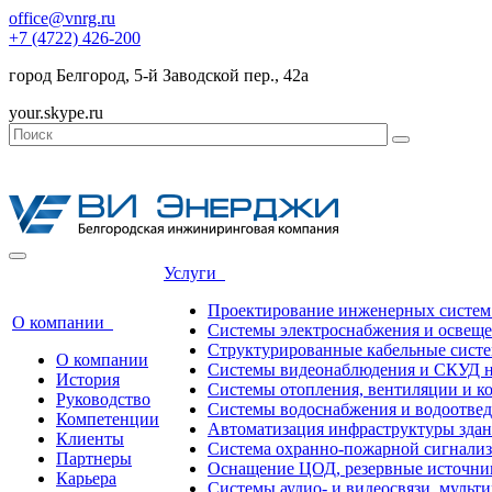
office@vnrg.ru
+7 (4722) 426-200
город Белгород, 5-й Заводской пер., 42а
your.skype.ru
Услуги
Проектирование инженерных систем
О компании
Системы электроснабжения и освещ
Структурированные кабельные сист
О компании
Системы видеонаблюдения и СКУД н
История
Системы отопления, вентиляции и 
Руководство
Системы водоснабжения и водоотве
Компетенции
Автоматизация инфраструктуры зда
Клиенты
Система охранно-пожарной сигнали
Партнеры
Оснащение ЦОД, резервные источни
Карьера
Системы аудио- и видеосвязи, мульт