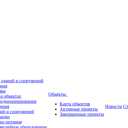
 зданий и сооружений
ения
емы
Объекты
а объектах
кондиционирования
Карта объектов
дения
Новости
Ст
Активные проекты
ний и сооружений
Завершенные проекты
зации
ки питания
имедийное оборудование