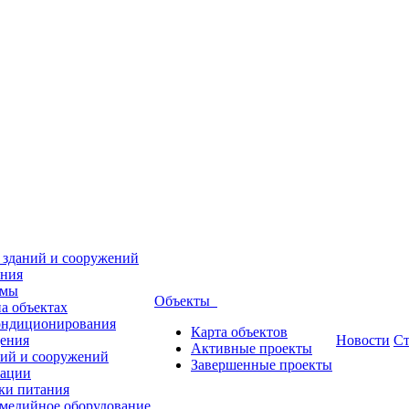
 зданий и сооружений
ения
емы
Объекты
а объектах
кондиционирования
Карта объектов
дения
Новости
Ст
Активные проекты
ний и сооружений
Завершенные проекты
зации
ки питания
имедийное оборудование