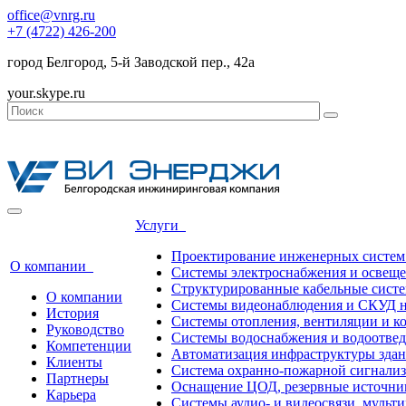
office@vnrg.ru
+7 (4722) 426-200
город Белгород, 5-й Заводской пер., 42а
your.skype.ru
Услуги
Проектирование инженерных систем
О компании
Системы электроснабжения и освещ
Структурированные кабельные сист
О компании
Системы видеонаблюдения и СКУД н
История
Системы отопления, вентиляции и 
Руководство
Системы водоснабжения и водоотве
Компетенции
Автоматизация инфраструктуры зда
Клиенты
Система охранно-пожарной сигнали
Партнеры
Оснащение ЦОД, резервные источни
Карьера
Системы аудио- и видеосвязи, мульт