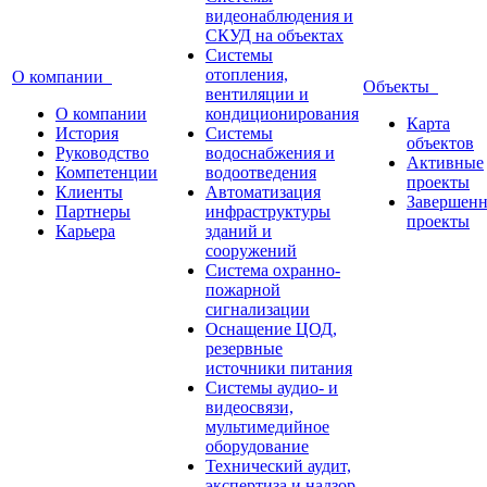
видеонаблюдения и
СКУД на объектах
Системы
отопления,
О компании
Объекты
вентиляции и
О компании
кондиционирования
Карта
История
Системы
объектов
Руководство
водоснабжения и
Активные
Компетенции
водоотведения
проекты
Клиенты
Автоматизация
Завершен
Партнеры
инфраструктуры
проекты
Карьера
зданий и
сооружений
Система охранно-
пожарной
сигнализации
Оснащение ЦОД,
резервные
источники питания
Системы аудио- и
видеосвязи,
мультимедийное
оборудование
Технический аудит,
экспертиза и надзор