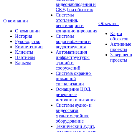
видеонаблюдения и
СКУД на объектах
Системы
отопления,
О компании
Объекты
вентиляции и
О компании
кондиционирования
Карта
История
Системы
объектов
Руководство
водоснабжения и
Активные
Компетенции
водоотведения
проекты
Клиенты
Автоматизация
Завершен
Партнеры
инфраструктуры
проекты
Карьера
зданий и
сооружений
Система охранно-
пожарной
сигнализации
Оснащение ЦОД,
резервные
источники питания
Системы аудио- и
видеосвязи,
мультимедийное
оборудование
Технический аудит,
экспертиза и надзор