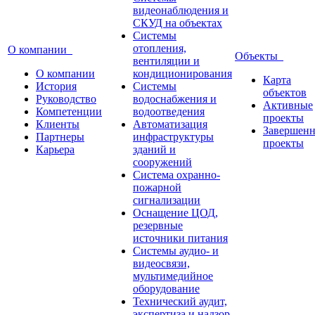
видеонаблюдения и
СКУД на объектах
Системы
отопления,
О компании
Объекты
вентиляции и
О компании
кондиционирования
Карта
История
Системы
объектов
Руководство
водоснабжения и
Активные
Компетенции
водоотведения
проекты
Клиенты
Автоматизация
Завершен
Партнеры
инфраструктуры
проекты
Карьера
зданий и
сооружений
Система охранно-
пожарной
сигнализации
Оснащение ЦОД,
резервные
источники питания
Системы аудио- и
видеосвязи,
мультимедийное
оборудование
Технический аудит,
экспертиза и надзор