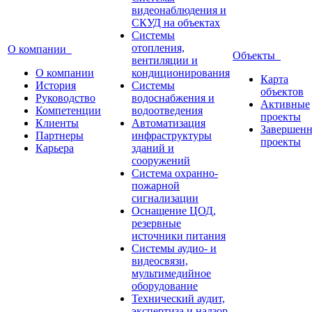
видеонаблюдения и
СКУД на объектах
Системы
отопления,
О компании
Объекты
вентиляции и
О компании
кондиционирования
Карта
История
Системы
объектов
Руководство
водоснабжения и
Активные
Компетенции
водоотведения
проекты
Клиенты
Автоматизация
Завершен
Партнеры
инфраструктуры
проекты
Карьера
зданий и
сооружений
Система охранно-
пожарной
сигнализации
Оснащение ЦОД,
резервные
источники питания
Системы аудио- и
видеосвязи,
мультимедийное
оборудование
Технический аудит,
экспертиза и надзор