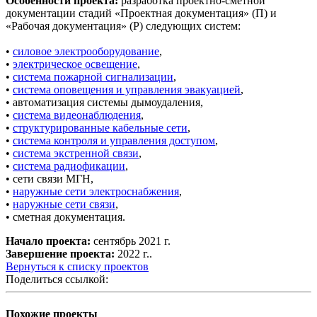
Особенности проекта:
разработка проектно-сметной
документации стадий «Проектная документация» (П) и
«Рабочая документация» (Р) следующих систем:
•
силовое электрооборудование
,
•
электрическое освещение
,
•
система пожарной сигнализации
,
•
система оповещения и управления эвакуацией
,
• автоматизация системы дымоудаления,
•
система видеонаблюдения
,
•
структурированные кабельные сети
,
•
система контроля и управления доступом
,
•
система экстренной связи
,
•
система радиофикации
,
• сети связи МГН,
•
наружные сети электроснабжения
,
•
наружные сети связи
,
• сметная документация.
Начало проекта:
сентябрь 2021 г.
Завершение проекта:
2022 г..
Вернуться к списку проектов
Поделиться ссылкой:
Похожие проекты