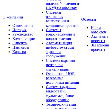
видеонаблюдения и
СКУД на объектах
Системы
отопления,
О компании
Объекты
вентиляции и
О компании
кондиционирования
Карта
История
Системы
объектов
Руководство
водоснабжения и
Активные
Компетенции
водоотведения
проекты
Клиенты
Автоматизация
Завершен
Партнеры
инфраструктуры
проекты
Карьера
зданий и
сооружений
Система охранно-
пожарной
сигнализации
Оснащение ЦОД,
резервные
источники питания
Системы аудио- и
видеосвязи,
мультимедийное
оборудование
Технический аудит,
экспертиза и надзор