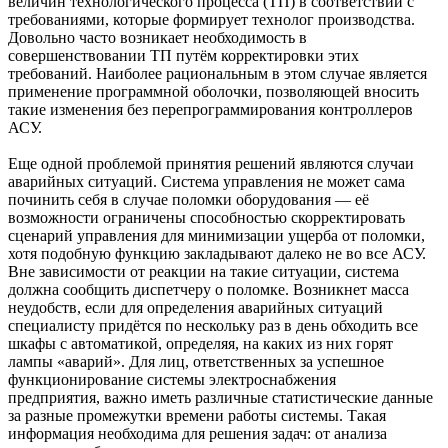
величин технологического процесса (ТП) в соответствии с
требованиями, которые формирует технолог производства.
Довольно часто возникает необходимость в
совершенствовании ТП путём корректировки этих
требований. Наиболее рациональным в этом случае является
применение программной оболочки, позволяющей вносить
такие изменения без перепрограммирования контроллеров
АСУ.
Еще одной проблемой принятия решений являются случаи
аварийных ситуаций. Система управления не может сама
починить себя в случае поломки оборудования — её
возможности ограничены способностью скорректировать
сценарий управления для минимизации ущерба от поломки,
хотя подобную функцию закладывают далеко не во все АСУ.
Вне зависимости от реакции на такие ситуации, система
должна сообщить диспетчеру о поломке. Возникнет масса
неудобств, если для определения аварийных ситуаций
специалисту придётся по нескольку раз в день обходить все
шкафы с автоматикой, определяя, на каких из них горят
лампы «аварий». Для лиц, ответственных за успешное
функционирование системы электроснабжения
предприятия, важно иметь различные статистические данные
за разные промежутки времени работы системы. Такая
информация необходима для решения задач: от анализа